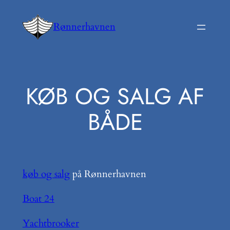
Spring
til
Rønnerhavnen
indhold
KØB OG SALG AF
BÅDE
køb og salg
på Rønnerhavnen
Boat 24
Yachtbrooker