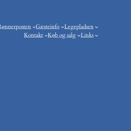
Rønnerposten
Gæsteinfo
Legepladsen
Kontakt
Køb og salg
Links