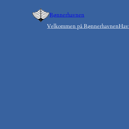
Spring
til
Rønnerhavnen
indhold
Velkommen på Rønnerhavnen
Hav