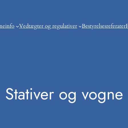
neinfo
Vedtægter og regulativer
Bestyrelsesreferater
Stativer og vogne