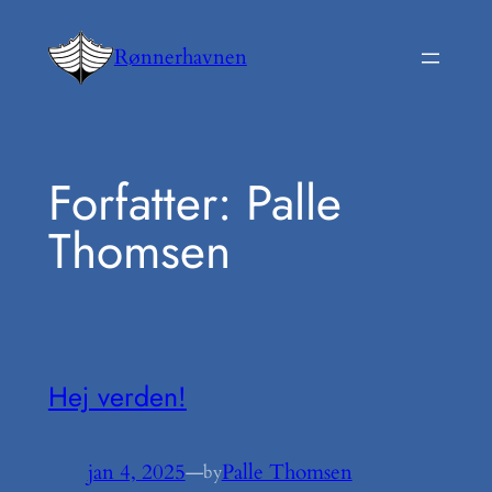
Spring
til
Rønnerhavnen
indhold
Forfatter:
Palle
Thomsen
Hej verden!
jan 4, 2025
—
Palle Thomsen
by